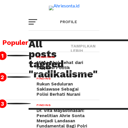
PROFILE
PENGABDIAN
All
Populer
TAMPILKAN
posts
LEBIH
PEMIKIRAN
PEMIKIRAN
tagged
Mitos Akal Sehat dari
Ekspresi Politik
"radikalisme"
PENGHAYATAN
FINDING
Rukun Seduluran
Saklawase Sebagai
FINDING
Polisi Berhati Nurani
FINDING
Dr. Vita Mayastinasari:
GALERI
Penelitian Ahrie Sonta
Menjadi Landasan
Fundamental Bagi Polri